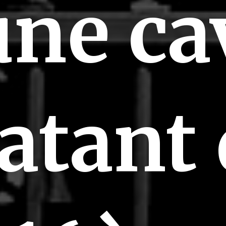
une ca
ur vous :
atant
Messeng