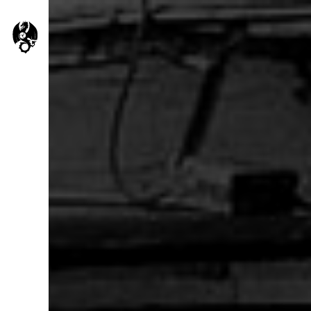
La
Aller
au
contenu
Por
principal