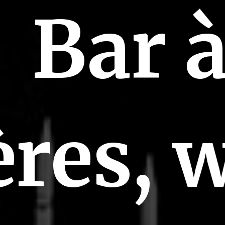
Bar 
ères, 