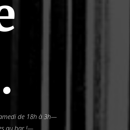
e
.
 samedi de 18h à 3h—
es au bar !—