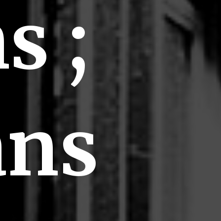
s ;
ans
st