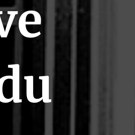
ve
 du
er