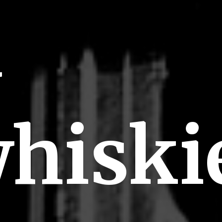
à
whiski